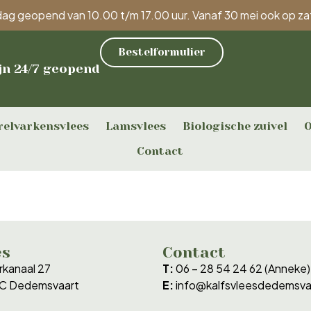
ijdag geopend van 10.00 t/m 17.00 uur. Vanaf 30 mei ook op z
Bestelformulier
jn 24/7 geopend
relvarkensvlees
Lamsvlees
Biologische zuivel
O
Contact
es
Contact
kanaal 27
T:
06 – 28 54 24 62 (Anneke)
RC Dedemsvaart
E:
info@kalfsvleesdedemsvaa