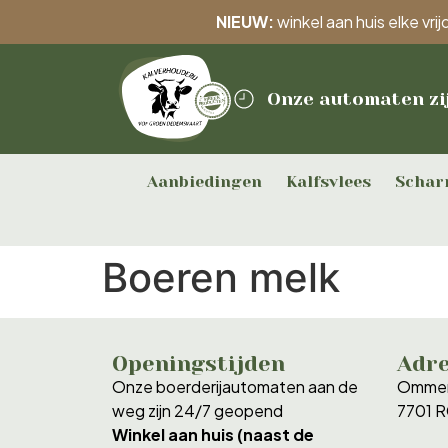
NIEUW:
winkel aan huis elke vr
Onze automaten zi
Aanbiedingen
Kalfsvlees
Schar
Boeren melk
Openingstijden
Adr
Onze boerderijautomaten aan de
Ommer
weg zijn 24/7 geopend
7701 
Winkel aan huis (naast de