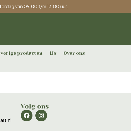
aterdag van 09.00 t/m 13.00 uur.
verige producten
IJs
Over ons
Volg ons
rt.nl