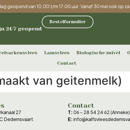
ijdag geopend van 10.00 t/m 17.00 uur. Vanaf 30 mei ook op z
Bestelformulier
jn 24/7 geopend
relvarkensvlees
Lamsvlees
Biologische zuivel
O
Contact
emaakt van geitenmelk)
es
Contact
kanaal 27
T:
06 – 28 54 24 62 (Anneke)
RC Dedemsvaart
E:
info@kalfsvleesdedemsvaa