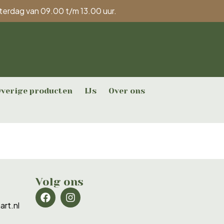
aterdag van 09.00 t/m 13.00 uur.
verige producten
IJs
Over ons
Volg ons
rt.nl