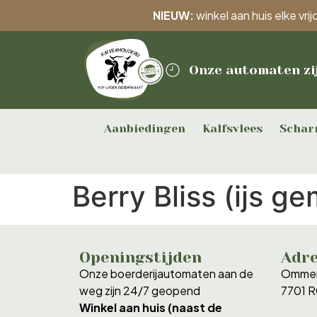
NIEUW:
winkel aan huis elke vr
Onze automaten zi
Aanbiedingen
Kalfsvlees
Schar
Berry Bliss (ijs g
Openingstijden
Adr
Onze boerderijautomaten aan de
Ommer
weg zijn 24/7 geopend
7701 
Winkel aan huis (naast de